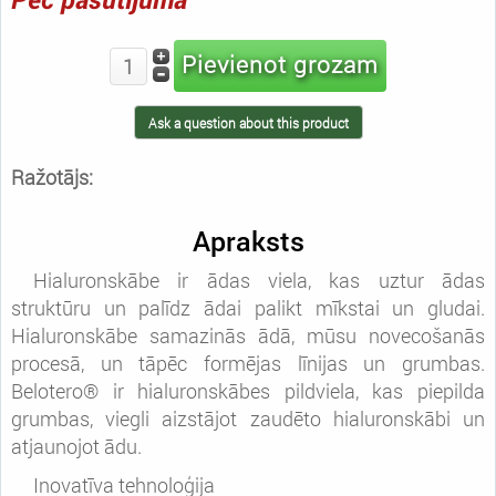
Ask a question about this product
Ražotājs:
Apraksts
Hialuronskābe ir ādas viela, kas uztur ādas
struktūru un palīdz ādai palikt mīkstai un gludai.
Hialuronskābe samazinās ādā, mūsu novecošanās
procesā, un tāpēc formējas līnijas un grumbas.
Belotero® ir hialuronskābes pildviela, kas piepilda
grumbas, viegli aizstājot zaudēto hialuronskābi un
atjaunojot ādu.
Inovatīva tehnoloģija