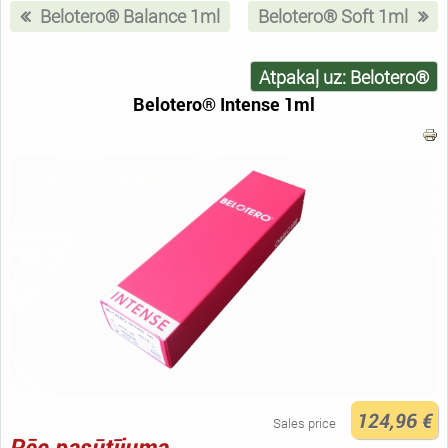
Belotero® Balance 1ml
Belotero® Soft 1ml
Atpakaļ uz: Belotero®
Belotero® Intense 1ml
124,96 €
Sales price
Pēc pasūtījuma