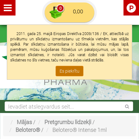
0
Euro €
Latviešu
Ieiet
Reģistrācija
2011. gada 25. maijā Eiropas Direktīva 2009/136 / EK, attiecībā uz
privātumu un sīkdatņu izmantošanu uz tīmekļa vietnēm, kas stājās
spēkā. Par sīkdatņu izmantošana ir būtiska, lai mūsu mājas lapā,
piemēram, mūsu kuģošanas līdzekļus un pakalpojumus, un, lai tos
izmantot sīkdatnes, ir noteikti. Jūs varat dzēst vai bloķēt visas
sīkdatnes no šīs vietnes, taču neviena daļas vietā strādās.
Es piekrītu
Mājas
/
Pretgrumbu lidzekļi
/
Belotero®
/
Belotero® Intense 1ml