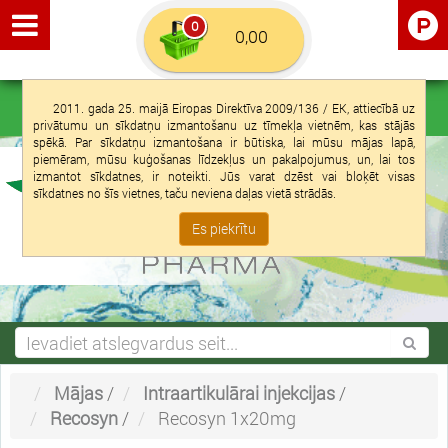
0
Euro €
Latviešu
Ieiet
Reģistrācija
2011. gada 25. maijā Eiropas Direktīva 2009/136 / EK, attiecībā uz
privātumu un sīkdatņu izmantošanu uz tīmekļa vietnēm, kas stājās
spēkā. Par sīkdatņu izmantošana ir būtiska, lai mūsu mājas lapā,
piemēram, mūsu kuģošanas līdzekļus un pakalpojumus, un, lai tos
izmantot sīkdatnes, ir noteikti. Jūs varat dzēst vai bloķēt visas
sīkdatnes no šīs vietnes, taču neviena daļas vietā strādās.
Es piekrītu
Mājas
/
Intraartikulārai injekcijas
/
Recosyn
/
Recosyn 1x20mg